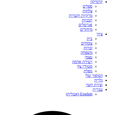
קרמיקה
ספלים
צלחות
מרקיות וקערות
תבניות
אגרטלים
מיוחדים
ציור
בית
צומחים
זברות
משפחה
עצמי
רעידת אדמה
סטודיו צף
נופלת
הסיפור שלי
גלריה
יצירת קשר
עברית
English
(
אנגלית
)