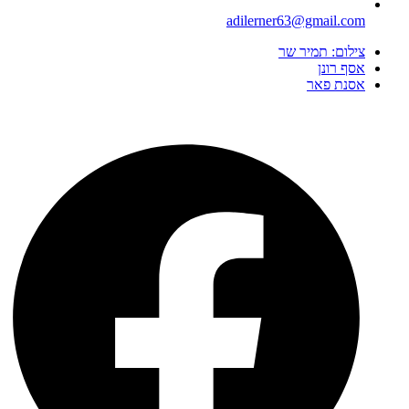
adilerner63@gmail.com
צילום: תמיר שר
אסף רונן
אסנת פאר