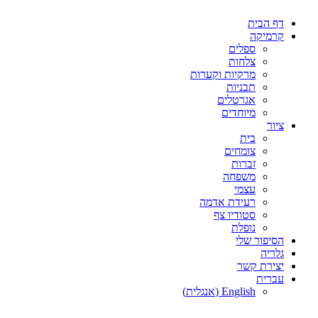
דלג
דף הבית
לתוכן
קרמיקה
ספלים
צלחות
מרקיות וקערות
תבניות
אגרטלים
מיוחדים
ציור
בית
צומחים
זברות
משפחה
עצמי
רעידת אדמה
סטודיו צף
נופלת
הסיפור שלי
גלריה
יצירת קשר
עברית
English
(
אנגלית
)