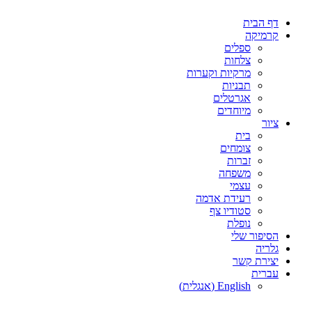
דלג
דף הבית
לתוכן
קרמיקה
ספלים
צלחות
מרקיות וקערות
תבניות
אגרטלים
מיוחדים
ציור
בית
צומחים
זברות
משפחה
עצמי
רעידת אדמה
סטודיו צף
נופלת
הסיפור שלי
גלריה
יצירת קשר
עברית
English
(
אנגלית
)