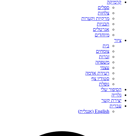
קרמיקה
ספלים
צלחות
מרקיות וקערות
תבניות
אגרטלים
מיוחדים
ציור
בית
צומחים
זברות
משפחה
עצמי
רעידת אדמה
סטודיו צף
נופלת
הסיפור שלי
גלריה
יצירת קשר
עברית
English
(
אנגלית
)