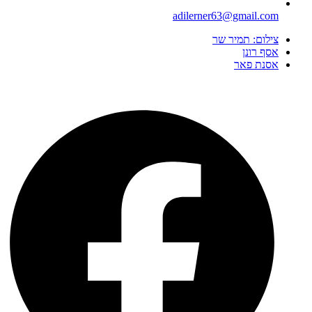
adilerner63@gmail.com
צילום: תמיר שר
אסף רונן
אסנת פאר