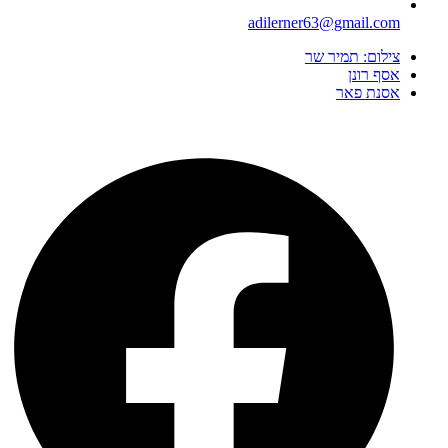
adilerner63@gmail.com
צילום: תמיר שר
אסף רונן
אסנת פאר