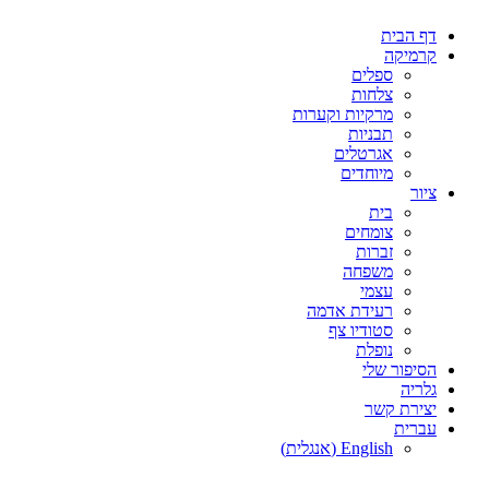
דלג
דף הבית
לתוכן
קרמיקה
ספלים
צלחות
מרקיות וקערות
תבניות
אגרטלים
מיוחדים
ציור
בית
צומחים
זברות
משפחה
עצמי
רעידת אדמה
סטודיו צף
נופלת
הסיפור שלי
גלריה
יצירת קשר
עברית
English
(
אנגלית
)