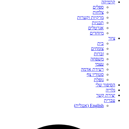
קרמיקה
ספלים
צלחות
מרקיות וקערות
תבניות
אגרטלים
מיוחדים
ציור
בית
צומחים
זברות
משפחה
עצמי
רעידת אדמה
סטודיו צף
נופלת
הסיפור שלי
גלריה
יצירת קשר
עברית
English
(
אנגלית
)