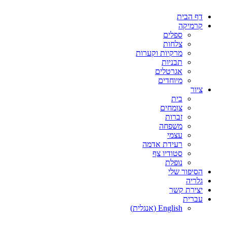
דלג
דף הבית
לתוכן
קרמיקה
ספלים
צלחות
מרקיות וקערות
תבניות
אגרטלים
מיוחדים
ציור
בית
צומחים
זברות
משפחה
עצמי
רעידת אדמה
סטודיו צף
נופלת
הסיפור שלי
גלריה
יצירת קשר
עברית
English
(
אנגלית
)