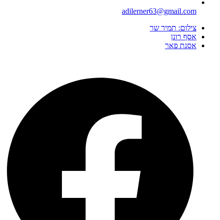
adilerner63@gmail.com
צילום: תמיר שר
אסף רונן
אסנת פאר