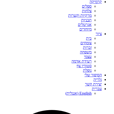
קרמיקה
ספלים
צלחות
מרקיות וקערות
תבניות
אגרטלים
מיוחדים
ציור
בית
צומחים
זברות
משפחה
עצמי
רעידת אדמה
סטודיו צף
נופלת
הסיפור שלי
גלריה
יצירת קשר
עברית
English
(
אנגלית
)