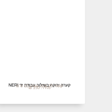
קערה ירוקה בשילוב עבודת יד NERI
קוטר: 25 ס"מ, גובה: 12 ס"מ
מחיר: 150 ₪