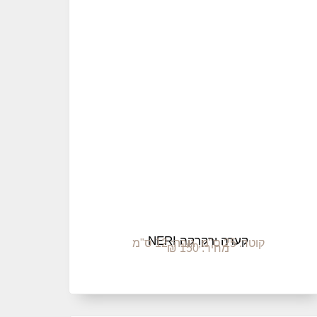
קערה ירקרקה NERI
קוטר: 25 ס"מ, גובה: 12 ס"מ
מחיר: 150 ₪