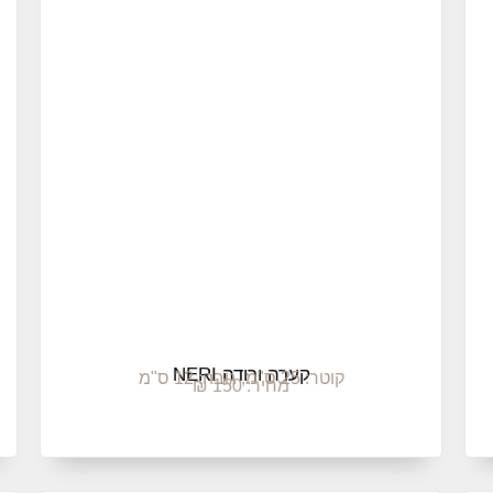
קערה ורודה NERI
קוטר: 25 ס"מ, גובה: 12 ס"מ
מחיר: 150 ₪